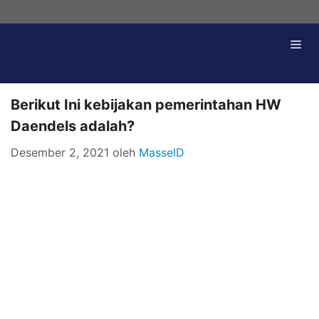
Langsung
ke
Me
isi
Berikut Ini kebijakan pemerintahan HW
Daendels adalah?
Desember 2, 2021
oleh
MasseID