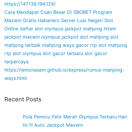
https://147.139.194.129/
Cara Mendapat Cuan Besar Di SBOBET
Program
Maxwin Gratis Habanero
Server Luar Negeri Slot
Online
daftar slot olympus
jackpot mahjong hitam
jackpot maxwin olympus
jackpot slot mahjong
slot
mahjong terbaik
mahjong ways gacor
rtp slot mahjong
rtp slot olympus
slot gacor terbaru
slot gacor
terpercaya
https://lemonasem.github.io/express/rumus-mahjong-
ways.html
Recent Posts
Pola Pemicu Petir Merah Olympus Terbaru Hari
Ini !!! Auto Jackpot Maxwin