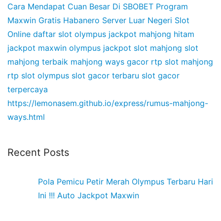
Cara Mendapat Cuan Besar Di SBOBET
Program
Maxwin Gratis Habanero
Server Luar Negeri Slot
Online
daftar slot olympus
jackpot mahjong hitam
jackpot maxwin olympus
jackpot slot mahjong
slot
mahjong terbaik
mahjong ways gacor
rtp slot mahjong
rtp slot olympus
slot gacor terbaru
slot gacor
terpercaya
https://lemonasem.github.io/express/rumus-mahjong-
ways.html
Recent Posts
Pola Pemicu Petir Merah Olympus Terbaru Hari
Ini !!! Auto Jackpot Maxwin