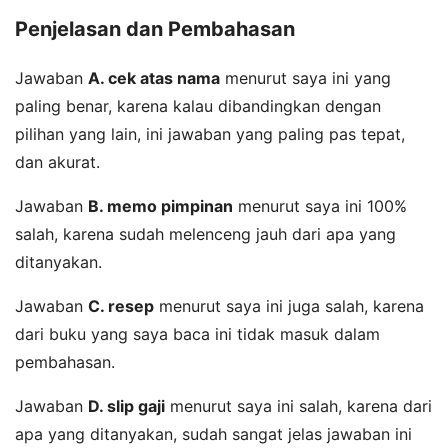
Penjelasan dan Pembahasan
Jawaban
A. cek atas nama
menurut saya ini yang
paling benar, karena kalau dibandingkan dengan
pilihan yang lain, ini jawaban yang paling pas tepat,
dan akurat.
Jawaban
B. memo pimpinan
menurut saya ini 100%
salah, karena sudah melenceng jauh dari apa yang
ditanyakan.
Jawaban
C. resep
menurut saya ini juga salah, karena
dari buku yang saya baca ini tidak masuk dalam
pembahasan.
Jawaban
D. slip gaji
menurut saya ini salah, karena dari
apa yang ditanyakan, sudah sangat jelas jawaban ini