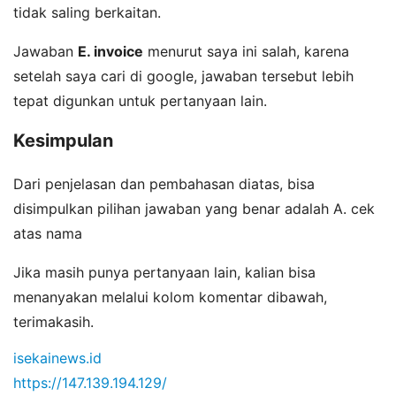
tidak saling berkaitan.
Jawaban
E. invoice
menurut saya ini salah, karena
setelah saya cari di google, jawaban tersebut lebih
tepat digunkan untuk pertanyaan lain.
Kesimpulan
Dari penjelasan dan pembahasan diatas, bisa
disimpulkan pilihan jawaban yang benar adalah A. cek
atas nama
Jika masih punya pertanyaan lain, kalian bisa
menanyakan melalui kolom komentar dibawah,
terimakasih.
isekainews.id
https://147.139.194.129/