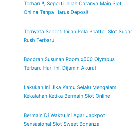
Terbaru!!, Seperti Inilah Caranya Main Slot
Online Tanpa Harus Deposit
Ternyata Seperti Inilah Pola Scatter Slot Sugar
Rush Terbaru
Bocoran Susunan Room x500 Olympus
Terbaru Hari Ini, Dijamin Akurat
Lakukan Ini Jika Kamu Selalu Mengalami
Kekalahan Ketika Bermain Slot Online
Bermain Di Waktu Ini Agar Jackpot
Sensasional Slot Sweet Bonanza