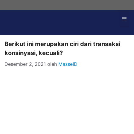
Langsung
ke
Me
isi
Berikut ini merupakan ciri dari transaksi
konsinyasi, kecuali?
Desember 2, 2021
oleh
MasseID