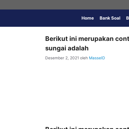
Langsung
ke
Home
Bank Soal
B
isi
Berikut ini merupakan con
sungai adalah
Desember 2, 2021
oleh
MasseID