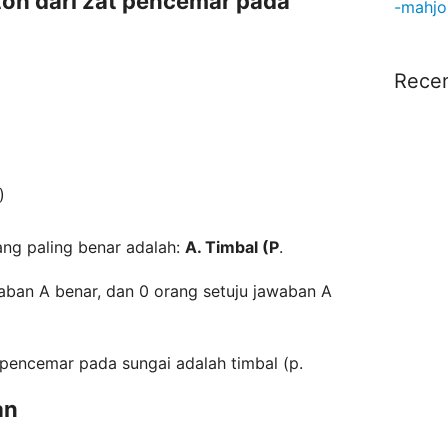
toh dari zat pencemar pada
-mahjo
Recen
)
ang paling benar adalah:
A. Timbal (P
.
waban A benar, dan 0 orang setuju jawaban A
 pencemar pada sungai adalah timbal (p.
an