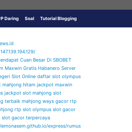
P Daring
Soal
Tutorial Blogging
ews.id
/147.139.194.129/
endapat Cuan Besar Di SBOBET
m Maxwin Gratis Habanero
Server
geri Slot Online
daftar slot olympus
t mahjong hitam
jackpot maxwin
us
jackpot slot mahjong
slot
g terbaik
mahjong ways gacor
rtp
ahjong
rtp slot olympus
slot gacor
u
slot gacor terpercaya
//lemonasem.github.io/express/rumus