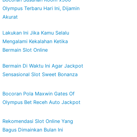
Olympus Terbaru Hari Ini, Dijamin
Akurat
Lakukan Ini Jika Kamu Selalu
Mengalami Kekalahan Ketika
Bermain Slot Online
Bermain Di Waktu Ini Agar Jackpot
Sensasional Slot Sweet Bonanza
Bocoran Pola Maxwin Gates Of
Olympus Bet Receh Auto Jackpot
Rekomendasi Slot Online Yang
Bagus Dimainkan Bulan Ini