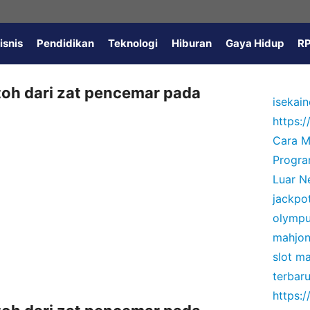
isnis
Pendidikan
Teknologi
Hiburan
Gaya Hidup
RP
toh dari zat pencemar pada
isekain
https:/
Cara M
Progra
Luar Ne
jackpo
olymp
mahjon
slot m
terbar
https: