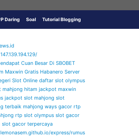
P Daring
Soal
Tutorial Blogging
ews.id
/147.139.194.129/
endapat Cuan Besar Di SBOBET
m Maxwin Gratis Habanero
Server
geri Slot Online
daftar slot olympus
t mahjong hitam
jackpot maxwin
us
jackpot slot mahjong
slot
g terbaik
mahjong ways gacor
rtp
ahjong
rtp slot olympus
slot gacor
u
slot gacor terpercaya
//lemonasem.github.io/express/rumus