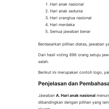
Hari anak nasional
Hari anak sedunia
Hari orangtua nasional
Hari merdeka
Semua jawaban benar
Berdasarkan pilihan diatas, jawaban y
Dari hasil voting 896 orang setuju ja
salah.
Berikut ini merupakan contoh logo, yai
Penjelasan dan Pembahas
Jawaban
A. Hari anak nasional
menurut
dibandingkan dengan pilihan yang lain
akurat.