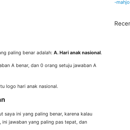
-mahjo
Recen
ang paling benar adalah:
A. Hari anak nasional
.
waban A benar, dan 0 orang setuju jawaban A
tu logo hari anak nasional.
an
 saya ini yang paling benar, karena kalau
, ini jawaban yang paling pas tepat, dan