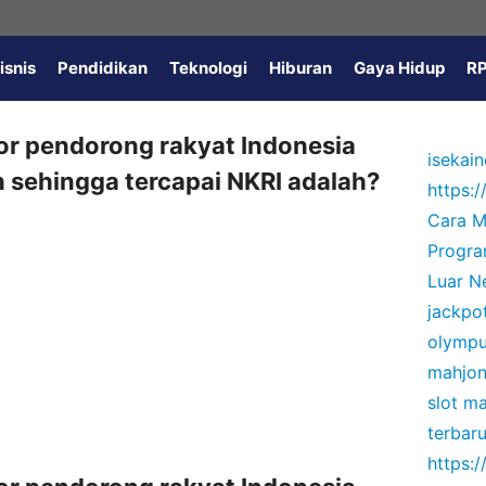
isnis
Pendidikan
Teknologi
Hiburan
Gaya Hidup
RP
tor pendorong rakyat Indonesia
isekain
 sehingga tercapai NKRI adalah?
https:/
Cara M
Progra
Luar Ne
jackpo
olymp
mahjon
slot m
terbar
https: