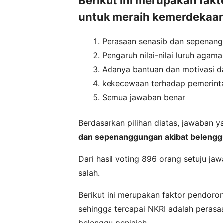
Berikut ini merupakan fak
untuk meraih kemerdekaan
Perasaan senasib dan sepenang
Pengaruh nilai-nilai luruh agama
Adanya bantuan dan motivasi da
kekecewaan terhadap pemerint
Semua jawaban benar
Berdasarkan pilihan diatas, jawaban y
dan sepenanggungan akibat belengg
Dari hasil voting 896 orang setuju ja
salah.
Berikut ini merupakan faktor pendoro
sehingga tercapai NKRI adalah peras
belenggu penjajah.