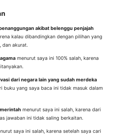
an
epenanggungan akibat belenggu penjajah
arena kalau dibandingkan dengan pilihan yang
, dan akurat.
h agama
menurut saya ini 100% salah, karena
itanyakan.
vasi dari negara lain yang sudah merdeka
ari buku yang saya baca ini tidak masuk dalam
emerintah
menurut saya ini salah, karena dari
s jawaban ini tidak saling berkaitan.
urut saya ini salah, karena setelah saya cari