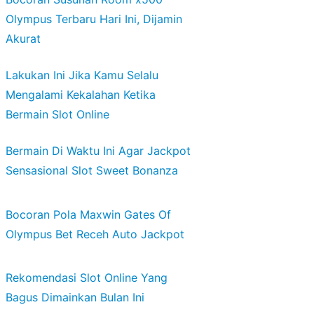
Olympus Terbaru Hari Ini, Dijamin
Akurat
Lakukan Ini Jika Kamu Selalu
Mengalami Kekalahan Ketika
Bermain Slot Online
Bermain Di Waktu Ini Agar Jackpot
Sensasional Slot Sweet Bonanza
Bocoran Pola Maxwin Gates Of
Olympus Bet Receh Auto Jackpot
Rekomendasi Slot Online Yang
Bagus Dimainkan Bulan Ini