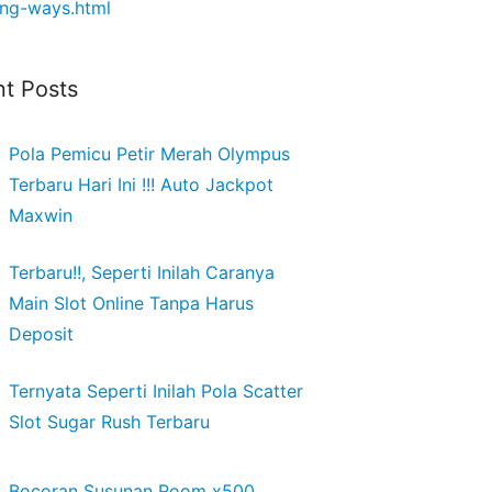
ng-ways.html
t Posts
Pola Pemicu Petir Merah Olympus
Terbaru Hari Ini !!! Auto Jackpot
Maxwin
Terbaru!!, Seperti Inilah Caranya
Main Slot Online Tanpa Harus
Deposit
Ternyata Seperti Inilah Pola Scatter
Slot Sugar Rush Terbaru
Bocoran Susunan Room x500