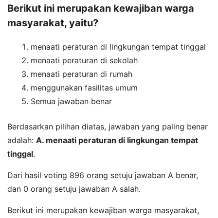
Berikut ini merupakan kewajiban warga
masyarakat, yaitu?
menaati peraturan di lingkungan tempat tinggal
menaati peraturan di sekolah
menaati peraturan di rumah
menggunakan fasilitas umum
Semua jawaban benar
Berdasarkan pilihan diatas, jawaban yang paling benar
adalah:
A. menaati peraturan di lingkungan tempat
tinggal
.
Dari hasil voting 896 orang setuju jawaban A benar,
dan 0 orang setuju jawaban A salah.
Berikut ini merupakan kewajiban warga masyarakat,