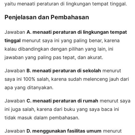
yaitu menaati peraturan di lingkungan tempat tinggal.
Penjelasan dan Pembahasan
Jawaban
A. menaati peraturan di lingkungan tempat
tinggal
menurut saya ini yang paling benar, karena
kalau dibandingkan dengan pilihan yang lain, ini
jawaban yang paling pas tepat, dan akurat.
Jawaban
B. menaati peraturan di sekolah
menurut
saya ini 100% salah, karena sudah melenceng jauh dari
apa yang ditanyakan.
Jawaban
C. menaati peraturan di rumah
menurut saya
ini juga salah, karena dari buku yang saya baca ini
tidak masuk dalam pembahasan.
Jawaban
D. menggunakan fasilitas umum
menurut