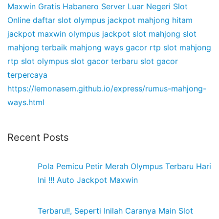
Maxwin Gratis Habanero
Server Luar Negeri Slot
Online
daftar slot olympus
jackpot mahjong hitam
jackpot maxwin olympus
jackpot slot mahjong
slot
mahjong terbaik
mahjong ways gacor
rtp slot mahjong
rtp slot olympus
slot gacor terbaru
slot gacor
terpercaya
https://lemonasem.github.io/express/rumus-mahjong-
ways.html
Recent Posts
Pola Pemicu Petir Merah Olympus Terbaru Hari
Ini !!! Auto Jackpot Maxwin
Terbaru!!, Seperti Inilah Caranya Main Slot