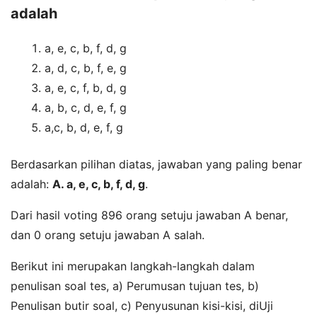
adalah
a, e, c, b, f, d, g
a, d, c, b, f, e, g
a, e, c, f, b, d, g
a, b, c, d, e, f, g
a,c, b, d, e, f, g
Berdasarkan pilihan diatas, jawaban yang paling benar
adalah:
A. a, e, c, b, f, d, g
.
Dari hasil voting 896 orang setuju jawaban A benar,
dan 0 orang setuju jawaban A salah.
Berikut ini merupakan langkah-langkah dalam
penulisan soal tes, a) Perumusan tujuan tes, b)
Penulisan butir soal, c) Penyusunan kisi-kisi, diUji