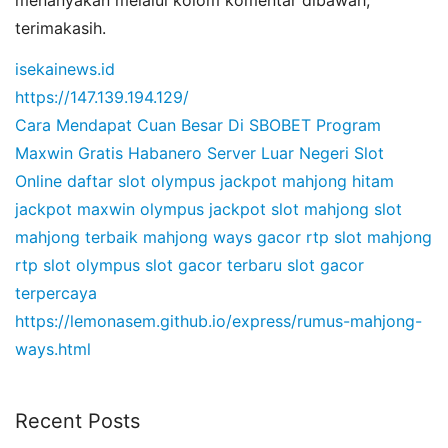
menanyakan melalui kolom komentar dibawah,
terimakasih.
isekainews.id
https://147.139.194.129/
Cara Mendapat Cuan Besar Di SBOBET
Program
Maxwin Gratis Habanero
Server Luar Negeri Slot
Online
daftar slot olympus
jackpot mahjong hitam
jackpot maxwin olympus
jackpot slot mahjong
slot
mahjong terbaik
mahjong ways gacor
rtp slot mahjong
rtp slot olympus
slot gacor terbaru
slot gacor
terpercaya
https://lemonasem.github.io/express/rumus-mahjong-
ways.html
Recent Posts