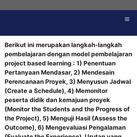
Langsung
ke
Me
isi
Berikut ini merupakan langkah-langkah
pembelajaran dengan model pembelajaran
project based learning : 1) Penentuan
Pertanyaan Mendasar, 2) Mendesain
Perencanaan Proyek, 3) Menyusun Jadwal
(Create a Schedule), 4) Memonitor
peserta didik dan kemajuan proyek
(Monitor the Students and the Progress of
the Project), 5) Menguji Hasil (Assess the
Outcome), 6) Mengevaluasi Pengalaman
(Evaluate the Experience). Urutan yang