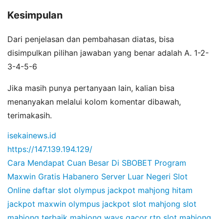
Kesimpulan
Dari penjelasan dan pembahasan diatas, bisa
disimpulkan pilihan jawaban yang benar adalah A. 1-2-
3-4-5-6
Jika masih punya pertanyaan lain, kalian bisa
menanyakan melalui kolom komentar dibawah,
terimakasih.
isekainews.id
https://147.139.194.129/
Cara Mendapat Cuan Besar Di SBOBET
Program
Maxwin Gratis Habanero
Server Luar Negeri Slot
Online
daftar slot olympus
jackpot mahjong hitam
jackpot maxwin olympus
jackpot slot mahjong
slot
mahjong terbaik
mahjong ways gacor
rtp slot mahjong