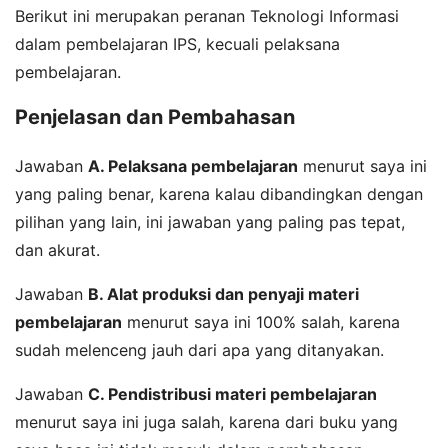
Berikut ini merupakan peranan Teknologi Informasi
dalam pembelajaran IPS, kecuali pelaksana
pembelajaran.
Penjelasan dan Pembahasan
Jawaban
A. Pelaksana pembelajaran
menurut saya ini
yang paling benar, karena kalau dibandingkan dengan
pilihan yang lain, ini jawaban yang paling pas tepat,
dan akurat.
Jawaban
B. Alat produksi dan penyaji materi
pembelajaran
menurut saya ini 100% salah, karena
sudah melenceng jauh dari apa yang ditanyakan.
Jawaban
C. Pendistribusi materi pembelajaran
menurut saya ini juga salah, karena dari buku yang