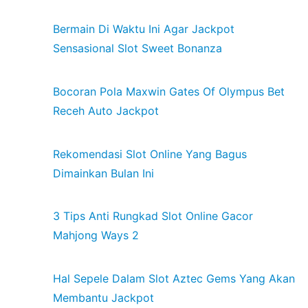
Bermain Di Waktu Ini Agar Jackpot
Sensasional Slot Sweet Bonanza
Bocoran Pola Maxwin Gates Of Olympus Bet
Receh Auto Jackpot
Rekomendasi Slot Online Yang Bagus
Dimainkan Bulan Ini
3 Tips Anti Rungkad Slot Online Gacor
Mahjong Ways 2
Hal Sepele Dalam Slot Aztec Gems Yang Akan
Membantu Jackpot