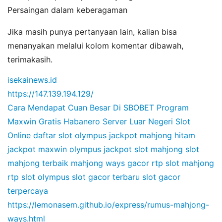
Persaingan dalam keberagaman
Jika masih punya pertanyaan lain, kalian bisa
menanyakan melalui kolom komentar dibawah,
terimakasih.
isekainews.id
https://147.139.194.129/
Cara Mendapat Cuan Besar Di SBOBET
Program
Maxwin Gratis Habanero
Server Luar Negeri Slot
Online
daftar slot olympus
jackpot mahjong hitam
jackpot maxwin olympus
jackpot slot mahjong
slot
mahjong terbaik
mahjong ways gacor
rtp slot mahjong
rtp slot olympus
slot gacor terbaru
slot gacor
terpercaya
https://lemonasem.github.io/express/rumus-mahjong-
ways.html