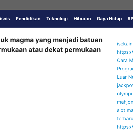
isnis
Pendidikan
Teknologi
Hiburan
Gaya Hidup
RP
oduk magma yang menjadi batuan
isekain
permukaan atau dekat permukaan
https:/
Cara M
Progra
Luar Ne
jackpo
olymp
mahjon
slot m
terbar
https: