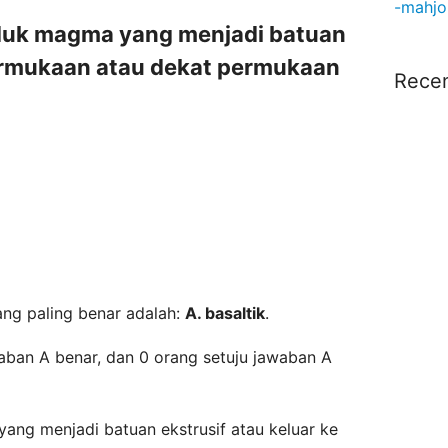
-mahjo
oduk magma yang menjadi batuan
permukaan atau dekat permukaan
Recen
ang paling benar adalah:
A. basaltik
.
waban A benar, dan 0 orang setuju jawaban A
ang menjadi batuan ekstrusif atau keluar ke