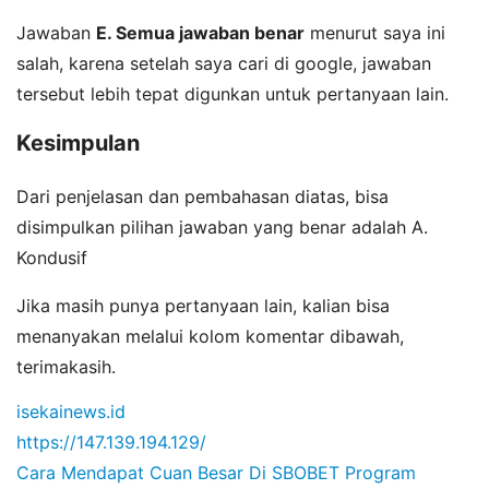
Jawaban
E. Semua jawaban benar
menurut saya ini
salah, karena setelah saya cari di google, jawaban
tersebut lebih tepat digunkan untuk pertanyaan lain.
Kesimpulan
Dari penjelasan dan pembahasan diatas, bisa
disimpulkan pilihan jawaban yang benar adalah A.
Kondusif
Jika masih punya pertanyaan lain, kalian bisa
menanyakan melalui kolom komentar dibawah,
terimakasih.
isekainews.id
https://147.139.194.129/
Cara Mendapat Cuan Besar Di SBOBET
Program