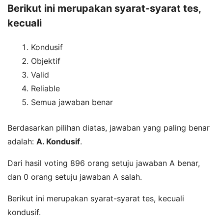
Berikut ini merupakan syarat-syarat tes,
kecuali
Kondusif
Objektif
Valid
Reliable
Semua jawaban benar
Berdasarkan pilihan diatas, jawaban yang paling benar
adalah:
A. Kondusif
.
Dari hasil voting 896 orang setuju jawaban A benar,
dan 0 orang setuju jawaban A salah.
Berikut ini merupakan syarat-syarat tes, kecuali
kondusif.