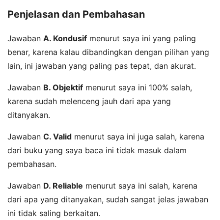
Penjelasan dan Pembahasan
Jawaban
A. Kondusif
menurut saya ini yang paling
benar, karena kalau dibandingkan dengan pilihan yang
lain, ini jawaban yang paling pas tepat, dan akurat.
Jawaban
B. Objektif
menurut saya ini 100% salah,
karena sudah melenceng jauh dari apa yang
ditanyakan.
Jawaban
C. Valid
menurut saya ini juga salah, karena
dari buku yang saya baca ini tidak masuk dalam
pembahasan.
Jawaban
D. Reliable
menurut saya ini salah, karena
dari apa yang ditanyakan, sudah sangat jelas jawaban
ini tidak saling berkaitan.