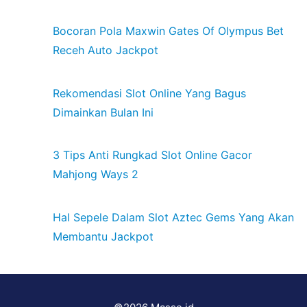
Bocoran Pola Maxwin Gates Of Olympus Bet
Receh Auto Jackpot
Rekomendasi Slot Online Yang Bagus
Dimainkan Bulan Ini
3 Tips Anti Rungkad Slot Online Gacor
Mahjong Ways 2
Hal Sepele Dalam Slot Aztec Gems Yang Akan
Membantu Jackpot