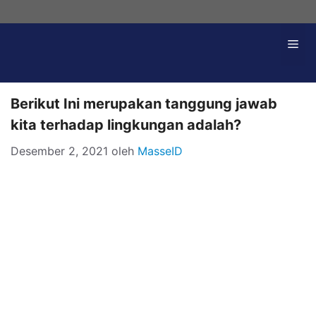
Langsung
ke
Me
isi
Berikut Ini merupakan tanggung jawab
kita terhadap lingkungan adalah?
Desember 2, 2021
oleh
MasseID