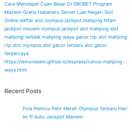
Cara Mendapat Cuan Besar Di SBOBET
Program
Maxwin Gratis Habanero
Server Luar Negeri Slot
Online
daftar slot olympus
jackpot mahjong hitam
jackpot maxwin olympus
jackpot slot mahjong
slot
mahjong terbaik
mahjong ways gacor
rtp slot mahjong
rtp slot olympus
slot gacor terbaru
slot gacor
terpercaya
https://lemonasem.github.io/express/rumus-mahjong-
ways.html
Recent Posts
Pola Pemicu Petir Merah Olympus Terbaru Hari
Ini !!! Auto Jackpot Maxwin