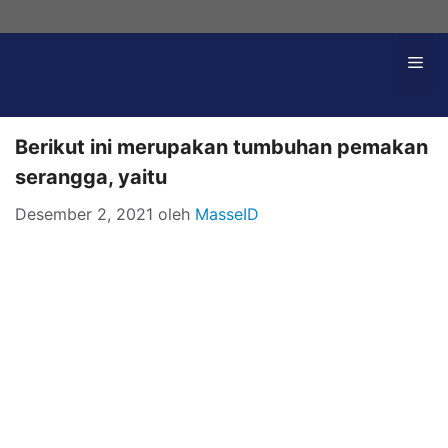
Langsung
ke
Me
isi
Berikut ini merupakan tumbuhan pemakan
serangga, yaitu
Desember 2, 2021
oleh
MasseID