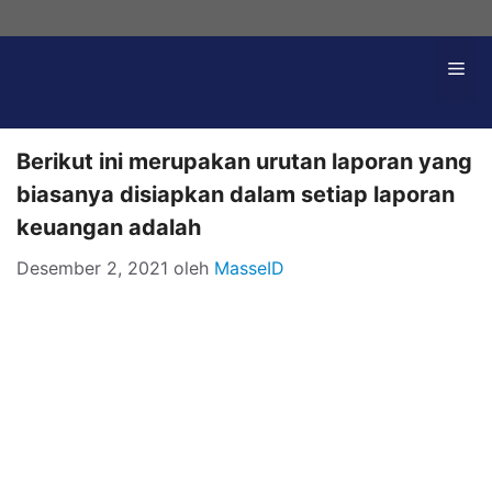
Langsung
ke
Me
isi
Berikut ini merupakan urutan laporan yang
biasanya disiapkan dalam setiap laporan
keuangan adalah
Desember 2, 2021
oleh
MasseID