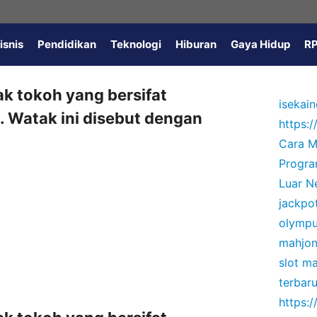
isnis
Pendidikan
Teknologi
Hiburan
Gaya Hidup
RP
ak tokoh yang bersifat
isekain
k. Watak ini disebut dengan
https:/
Cara M
Progra
Luar Ne
jackpo
olymp
mahjon
slot m
terbar
https: