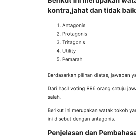
Berikut ini merupakan wat
kontra,jahat dan tidak bai
Antagonis
Protagonis
Tritagonis
Utility
Pemarah
Berdasarkan pilihan diatas, jawaban y
Dari hasil voting 896 orang setuju ja
salah.
Berikut ini merupakan watak tokoh yan
ini disebut dengan antagonis.
Penjelasan dan Pembahas