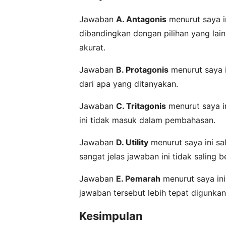
Jawaban
A. Antagonis
menurut saya in
dibandingkan dengan pilihan yang lain
akurat.
Jawaban
B. Protagonis
menurut saya i
dari apa yang ditanyakan.
Jawaban
C. Tritagonis
menurut saya in
ini tidak masuk dalam pembahasan.
Jawaban
D. Utility
menurut saya ini sa
sangat jelas jawaban ini tidak saling b
Jawaban
E. Pemarah
menurut saya ini 
jawaban tersebut lebih tepat digunkan
Kesimpulan