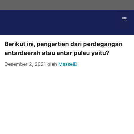
Langsung
ke
Me
isi
Berikut ini, pengertian dari perdagangan
antardaerah atau antar pulau yaitu?
Desember 2, 2021
oleh
MasseID