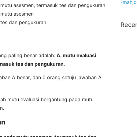
-mahjo
 mutu asesmen, termasuk tes dan pengukuran
a mutu asesmen
 tes dan pengukuran
Recen
ang paling benar adalah:
A. mutu evaluasi
masuk tes dan pengukuran
.
waban A benar, dan 0 orang setuju jawaban A
alah mutu evaluasi bergantung pada mutu
n.
an
ng pada mutu asesmen, termasuk tes dan