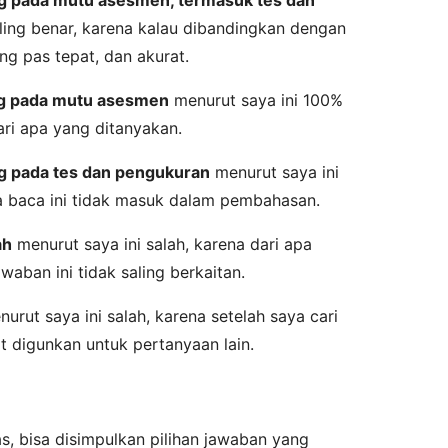
ling benar, karena kalau dibandingkan dengan
ing pas tepat, dan akurat.
ng pada mutu asesmen
menurut saya ini 100%
ari apa yang ditanyakan.
ng pada tes dan pengukuran
menurut saya ini
ya baca ini tidak masuk dalam pembahasan.
ah
menurut saya ini salah, karena dari apa
waban ini tidak saling berkaitan.
urut saya ini salah, karena setelah saya cari
at digunkan untuk pertanyaan lain.
s, bisa disimpulkan pilihan jawaban yang