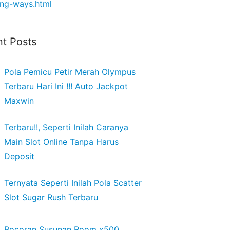
ng-ways.html
t Posts
Pola Pemicu Petir Merah Olympus
Terbaru Hari Ini !!! Auto Jackpot
Maxwin
Terbaru!!, Seperti Inilah Caranya
Main Slot Online Tanpa Harus
Deposit
Ternyata Seperti Inilah Pola Scatter
Slot Sugar Rush Terbaru
Bocoran Susunan Room x500