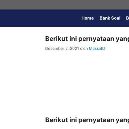
Langsung
ke
Home
Bank Soal
B
isi
Berikut ini pernyataan yan
Desember 2, 2021
oleh
MasseID
Berikut ini pernyataan yan