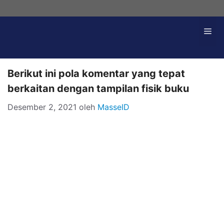
Langsung
ke
Me
isi
Berikut ini pola komentar yang tepat
berkaitan dengan tampilan fisik buku
Desember 2, 2021
oleh
MasseID