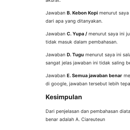
Jawaban
B. Kebon Kopi
menurut saya 
dari apa yang ditanyakan.
Jawaban
C. Yupa /
menurut saya ini ju
tidak masuk dalam pembahasan.
Jawaban
D. Tugu
menurut saya ini sal
sangat jelas jawaban ini tidak saling b
Jawaban
E. Semua jawaban benar
men
di google, jawaban tersebut lebih tep
Kesimpulan
Dari penjelasan dan pembahasan diata
benar adalah A. Ciareuteun