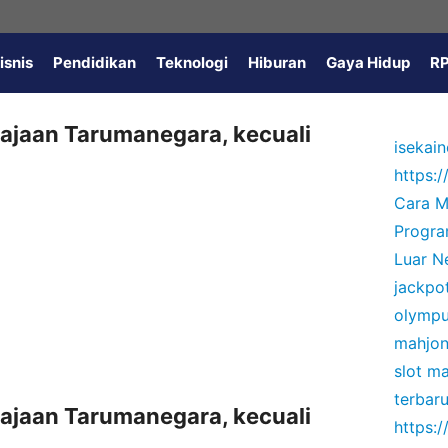
isnis
Pendidikan
Teknologi
Hiburan
Gaya Hidup
RP
erajaan Tarumanegara, kecuali
isekain
https:/
Cara M
Progra
Luar Ne
jackpo
olymp
mahjon
slot m
terbar
erajaan Tarumanegara, kecuali
https: