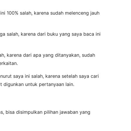
ini 100% salah, karena sudah melenceng jauh
ga salah, karena dari buku yang saya baca ini
ah, karena dari apa yang ditanyakan, sudah
erkaitan.
urut saya ini salah, karena setelah saya cari
at digunkan untuk pertanyaan lain.
s, bisa disimpulkan pilihan jawaban yang