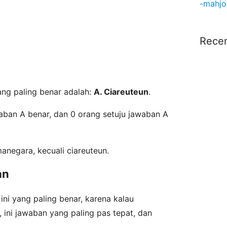
-mahjo
Recen
ang paling benar adalah:
A. Ciareuteun
.
waban A benar, dan 0 orang setuju jawaban A
manegara, kecuali ciareuteun.
an
ni yang paling benar, karena kalau
, ini jawaban yang paling pas tepat, dan