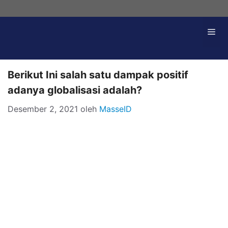
Langsung
ke
Me
isi
Berikut Ini salah satu dampak positif
adanya globalisasi adalah?
Desember 2, 2021
oleh
MasseID