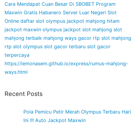
Cara Mendapat Cuan Besar Di SBOBET
Program
Maxwin Gratis Habanero
Server Luar Negeri Slot
Online
daftar slot olympus
jackpot mahjong hitam
jackpot maxwin olympus
jackpot slot mahjong
slot
mahjong terbaik
mahjong ways gacor
rtp slot mahjong
rtp slot olympus
slot gacor terbaru
slot gacor
terpercaya
https://lemonasem.github.io/express/rumus-mahjong-
ways.html
Recent Posts
Pola Pemicu Petir Merah Olympus Terbaru Hari
Ini !!! Auto Jackpot Maxwin