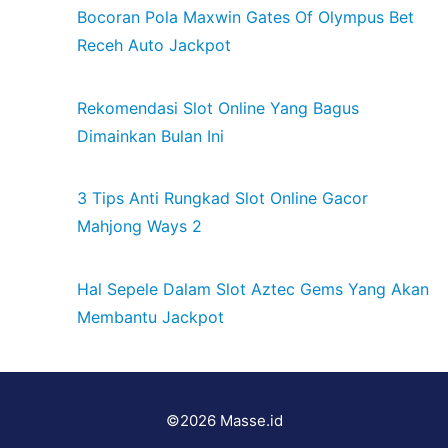
Bocoran Pola Maxwin Gates Of Olympus Bet
Receh Auto Jackpot
Rekomendasi Slot Online Yang Bagus
Dimainkan Bulan Ini
3 Tips Anti Rungkad Slot Online Gacor
Mahjong Ways 2
Hal Sepele Dalam Slot Aztec Gems Yang Akan
Membantu Jackpot
©2026 Masse.id