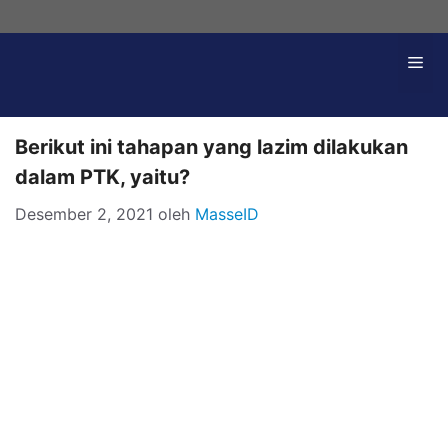
Langsung
ke
Me
isi
Berikut ini tahapan yang lazim dilakukan
dalam PTK, yaitu?
Desember 2, 2021
oleh
MasseID