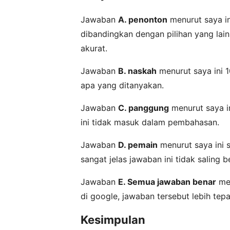
Jawaban
A. penonton
menurut saya in
dibandingkan dengan pilihan yang lain
akurat.
Jawaban
B. naskah
menurut saya ini 
apa yang ditanyakan.
Jawaban
C. panggung
menurut saya in
ini tidak masuk dalam pembahasan.
Jawaban
D. pemain
menurut saya ini s
sangat jelas jawaban ini tidak saling b
Jawaban
E. Semua jawaban benar
men
di google, jawaban tersebut lebih tep
Kesimpulan