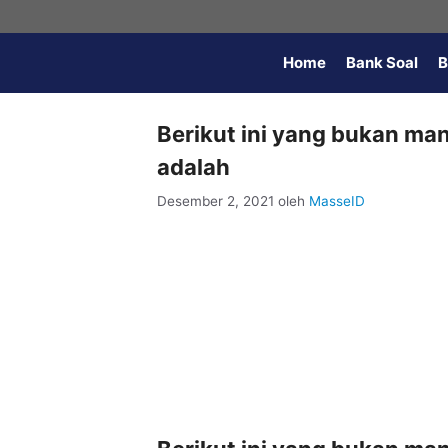
Langsung
ke
Home
Bank Soal
B
isi
Berikut ini yang bukan ma
adalah
Desember 2, 2021
oleh
MasseID