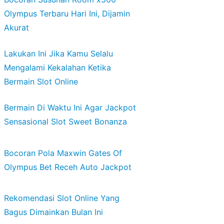
Olympus Terbaru Hari Ini, Dijamin
Akurat
Lakukan Ini Jika Kamu Selalu
Mengalami Kekalahan Ketika
Bermain Slot Online
Bermain Di Waktu Ini Agar Jackpot
Sensasional Slot Sweet Bonanza
Bocoran Pola Maxwin Gates Of
Olympus Bet Receh Auto Jackpot
Rekomendasi Slot Online Yang
Bagus Dimainkan Bulan Ini