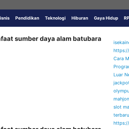
isnis
Pendidikan
Teknologi
Hiburan
Gaya Hidup
RP
nfaat sumber daya alam batubara
isekain
https:/
Cara M
Progra
Luar Ne
jackpo
olymp
mahjon
slot m
terbar
https: