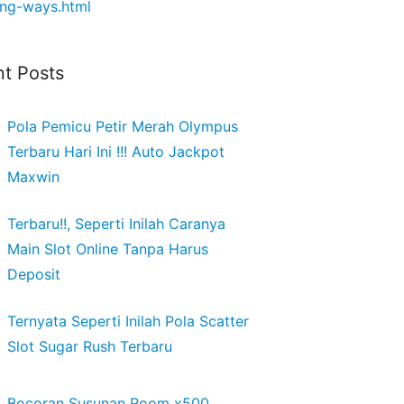
ng-ways.html
t Posts
Pola Pemicu Petir Merah Olympus
Terbaru Hari Ini !!! Auto Jackpot
Maxwin
Terbaru!!, Seperti Inilah Caranya
Main Slot Online Tanpa Harus
Deposit
Ternyata Seperti Inilah Pola Scatter
Slot Sugar Rush Terbaru
Bocoran Susunan Room x500