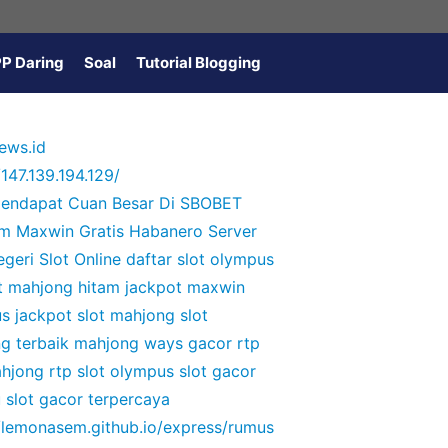
P Daring
Soal
Tutorial Blogging
ews.id
/147.139.194.129/
endapat Cuan Besar Di SBOBET
m Maxwin Gratis Habanero
Server
geri Slot Online
daftar slot olympus
t mahjong hitam
jackpot maxwin
us
jackpot slot mahjong
slot
g terbaik
mahjong ways gacor
rtp
ahjong
rtp slot olympus
slot gacor
u
slot gacor terpercaya
//lemonasem.github.io/express/rumus