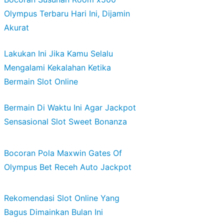
Olympus Terbaru Hari Ini, Dijamin
Akurat
Lakukan Ini Jika Kamu Selalu
Mengalami Kekalahan Ketika
Bermain Slot Online
Bermain Di Waktu Ini Agar Jackpot
Sensasional Slot Sweet Bonanza
Bocoran Pola Maxwin Gates Of
Olympus Bet Receh Auto Jackpot
Rekomendasi Slot Online Yang
Bagus Dimainkan Bulan Ini