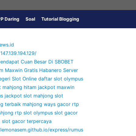
P Daring
Soal
Tutorial Blogging
ews.id
/147.139.194.129/
endapat Cuan Besar Di SBOBET
m Maxwin Gratis Habanero
Server
geri Slot Online
daftar slot olympus
t mahjong hitam
jackpot maxwin
us
jackpot slot mahjong
slot
g terbaik
mahjong ways gacor
rtp
ahjong
rtp slot olympus
slot gacor
u
slot gacor terpercaya
//lemonasem.github.io/express/rumus