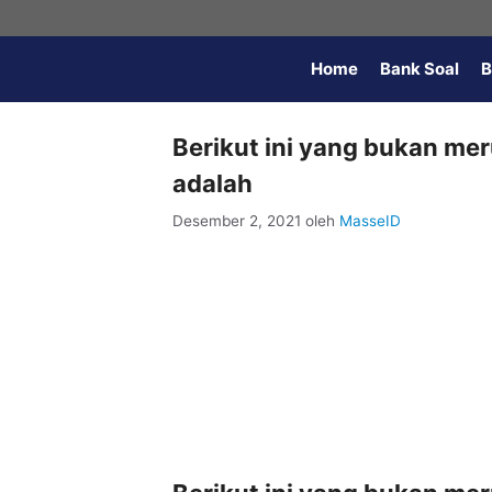
Langsung
ke
Home
Bank Soal
B
isi
Berikut ini yang bukan m
adalah
Desember 2, 2021
oleh
MasseID