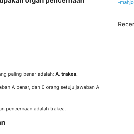
erupakan organ pencernaan
-mahjo
Recen
ang paling benar adalah:
A. trakea
.
waban A benar, dan 0 orang setuju jawaban A
an pencernaan adalah trakea.
an