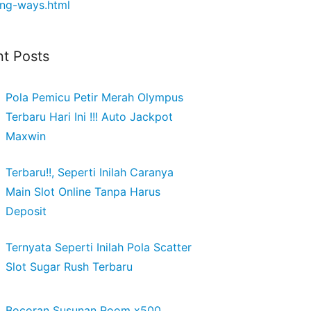
ng-ways.html
t Posts
Pola Pemicu Petir Merah Olympus
Terbaru Hari Ini !!! Auto Jackpot
Maxwin
Terbaru!!, Seperti Inilah Caranya
Main Slot Online Tanpa Harus
Deposit
Ternyata Seperti Inilah Pola Scatter
Slot Sugar Rush Terbaru
Bocoran Susunan Room x500