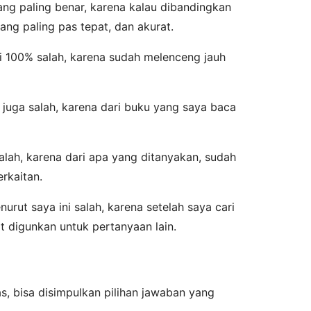
ang paling benar, karena kalau dibandingkan
yang paling pas tepat, dan akurat.
i 100% salah, karena sudah melenceng jauh
 juga salah, karena dari buku yang saya baca
alah, karena dari apa yang ditanyakan, sudah
erkaitan.
urut saya ini salah, karena setelah saya cari
at digunkan untuk pertanyaan lain.
s, bisa disimpulkan pilihan jawaban yang