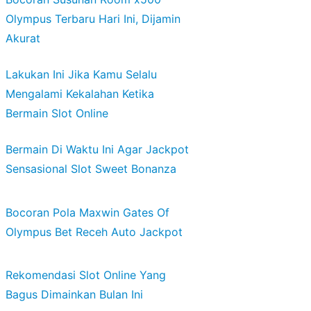
Olympus Terbaru Hari Ini, Dijamin
Akurat
Lakukan Ini Jika Kamu Selalu
Mengalami Kekalahan Ketika
Bermain Slot Online
Bermain Di Waktu Ini Agar Jackpot
Sensasional Slot Sweet Bonanza
Bocoran Pola Maxwin Gates Of
Olympus Bet Receh Auto Jackpot
Rekomendasi Slot Online Yang
Bagus Dimainkan Bulan Ini