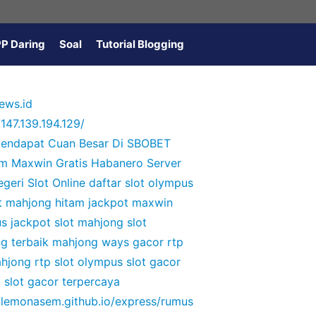
P Daring
Soal
Tutorial Blogging
ews.id
/147.139.194.129/
endapat Cuan Besar Di SBOBET
m Maxwin Gratis Habanero
Server
geri Slot Online
daftar slot olympus
t mahjong hitam
jackpot maxwin
us
jackpot slot mahjong
slot
g terbaik
mahjong ways gacor
rtp
ahjong
rtp slot olympus
slot gacor
u
slot gacor terpercaya
//lemonasem.github.io/express/rumus