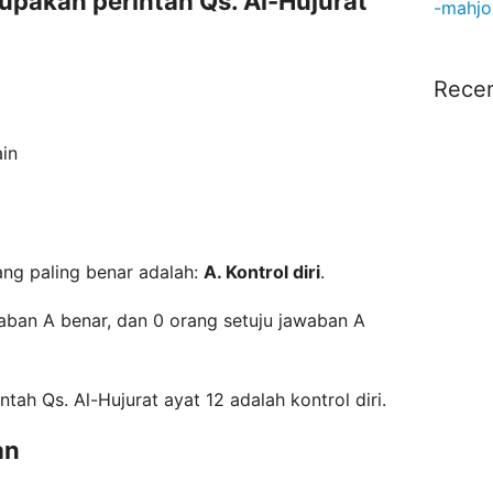
upakan perintah Qs. Al-Hujurat
-mahjo
Recen
ain
ang paling benar adalah:
A. Kontrol diri
.
waban A benar, dan 0 orang setuju jawaban A
tah Qs. Al-Hujurat ayat 12 adalah kontrol diri.
an