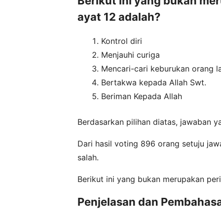
Berikut ini yang bukan mer
ayat 12 adalah?
Kontrol diri
Menjauhi curiga
Mencari-cari keburukan orang l
Bertakwa kepada Allah Swt.
Beriman Kepada Allah
Berdasarkan pilihan diatas, jawaban y
Dari hasil voting 896 orang setuju ja
salah.
Berikut ini yang bukan merupakan perin
Penjelasan dan Pembahas