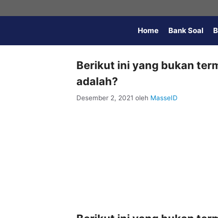
Langsung
ke
Home
Bank Soal
B
isi
Berikut ini yang bukan te
adalah?
Desember 2, 2021
oleh
MasseID