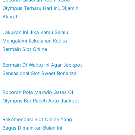
Olympus Terbaru Hari Ini, Dijamin
Akurat
Lakukan Ini Jika Kamu Selalu
Mengalami Kekalahan Ketika
Bermain Slot Online
Bermain Di Waktu Ini Agar Jackpot
Sensasional Slot Sweet Bonanza
Bocoran Pola Maxwin Gates Of
Olympus Bet Receh Auto Jackpot
Rekomendasi Slot Online Yang
Bagus Dimainkan Bulan Ini