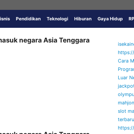
isnis
Pendidikan
Teknologi
Hiburan
Gaya Hidup
RP
rmasuk negara Asia Tenggara
isekain
https:/
Cara M
Progra
Luar Ne
jackpo
olymp
mahjon
slot m
terbar
https: