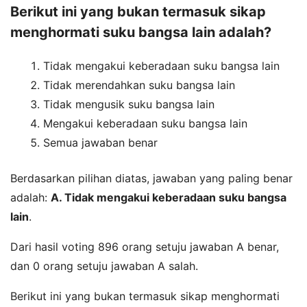
Berikut ini yang bukan termasuk sikap
menghormati suku bangsa lain adalah?
Tidak mengakui keberadaan suku bangsa lain
Tidak merendahkan suku bangsa lain
Tidak mengusik suku bangsa lain
Mengakui keberadaan suku bangsa lain
Semua jawaban benar
Berdasarkan pilihan diatas, jawaban yang paling benar
adalah:
A. Tidak mengakui keberadaan suku bangsa
lain
.
Dari hasil voting 896 orang setuju jawaban A benar,
dan 0 orang setuju jawaban A salah.
Berikut ini yang bukan termasuk sikap menghormati