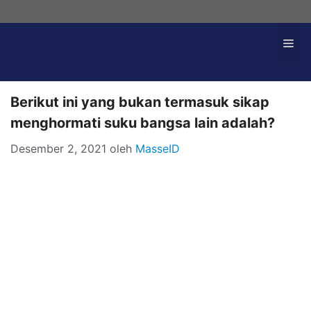
Langsung
ke
Me
isi
Berikut ini yang bukan termasuk sikap
menghormati suku bangsa lain adalah?
Desember 2, 2021
oleh
MasseID