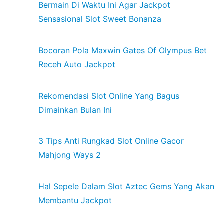
Bermain Di Waktu Ini Agar Jackpot
Sensasional Slot Sweet Bonanza
Bocoran Pola Maxwin Gates Of Olympus Bet
Receh Auto Jackpot
Rekomendasi Slot Online Yang Bagus
Dimainkan Bulan Ini
3 Tips Anti Rungkad Slot Online Gacor
Mahjong Ways 2
Hal Sepele Dalam Slot Aztec Gems Yang Akan
Membantu Jackpot