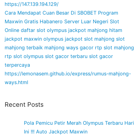
https://147.139.194.129/
Cara Mendapat Cuan Besar Di SBOBET
Program
Maxwin Gratis Habanero
Server Luar Negeri Slot
Online
daftar slot olympus
jackpot mahjong hitam
jackpot maxwin olympus
jackpot slot mahjong
slot
mahjong terbaik
mahjong ways gacor
rtp slot mahjong
rtp slot olympus
slot gacor terbaru
slot gacor
terpercaya
https://lemonasem.github.io/express/rumus-mahjong-
ways.html
Recent Posts
Pola Pemicu Petir Merah Olympus Terbaru Hari
Ini !!! Auto Jackpot Maxwin