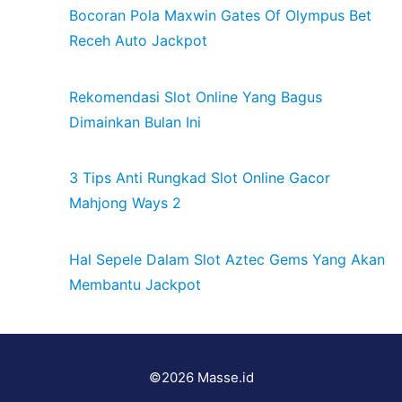
Bocoran Pola Maxwin Gates Of Olympus Bet
Receh Auto Jackpot
Rekomendasi Slot Online Yang Bagus
Dimainkan Bulan Ini
3 Tips Anti Rungkad Slot Online Gacor
Mahjong Ways 2
Hal Sepele Dalam Slot Aztec Gems Yang Akan
Membantu Jackpot
©2026 Masse.id