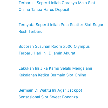
Terbaru!!, Seperti Inilah Caranya Main Slot
Online Tanpa Harus Deposit
Ternyata Seperti Inilah Pola Scatter Slot Sugar
Rush Terbaru
Bocoran Susunan Room x500 Olympus
Terbaru Hari Ini, Dijamin Akurat
Lakukan Ini Jika Kamu Selalu Mengalami
Kekalahan Ketika Bermain Slot Online
Bermain Di Waktu Ini Agar Jackpot
Sensasional Slot Sweet Bonanza