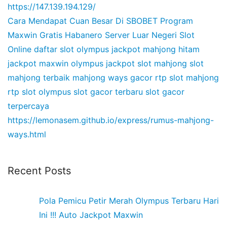
https://147.139.194.129/
Cara Mendapat Cuan Besar Di SBOBET
Program
Maxwin Gratis Habanero
Server Luar Negeri Slot
Online
daftar slot olympus
jackpot mahjong hitam
jackpot maxwin olympus
jackpot slot mahjong
slot
mahjong terbaik
mahjong ways gacor
rtp slot mahjong
rtp slot olympus
slot gacor terbaru
slot gacor
terpercaya
https://lemonasem.github.io/express/rumus-mahjong-
ways.html
Recent Posts
Pola Pemicu Petir Merah Olympus Terbaru Hari
Ini !!! Auto Jackpot Maxwin