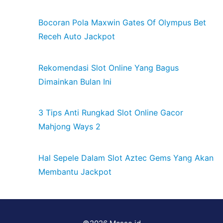
Bocoran Pola Maxwin Gates Of Olympus Bet
Receh Auto Jackpot
Rekomendasi Slot Online Yang Bagus
Dimainkan Bulan Ini
3 Tips Anti Rungkad Slot Online Gacor
Mahjong Ways 2
Hal Sepele Dalam Slot Aztec Gems Yang Akan
Membantu Jackpot