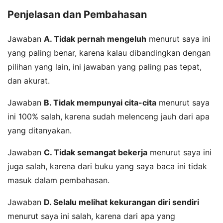
Penjelasan dan Pembahasan
Jawaban
A. Tidak pernah mengeluh
menurut saya ini
yang paling benar, karena kalau dibandingkan dengan
pilihan yang lain, ini jawaban yang paling pas tepat,
dan akurat.
Jawaban
B. Tidak mempunyai cita-cita
menurut saya
ini 100% salah, karena sudah melenceng jauh dari apa
yang ditanyakan.
Jawaban
C. Tidak semangat bekerja
menurut saya ini
juga salah, karena dari buku yang saya baca ini tidak
masuk dalam pembahasan.
Jawaban
D. Selalu melihat kekurangan diri sendiri
menurut saya ini salah, karena dari apa yang