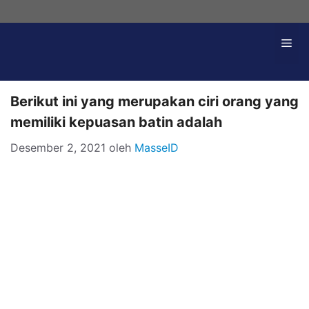
Langsung
ke
Me
isi
Berikut ini yang merupakan ciri orang yang
memiliki kepuasan batin adalah
Desember 2, 2021
oleh
MasseID