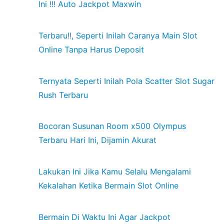
Ini !!! Auto Jackpot Maxwin
Terbaru!!, Seperti Inilah Caranya Main Slot
Online Tanpa Harus Deposit
Ternyata Seperti Inilah Pola Scatter Slot Sugar
Rush Terbaru
Bocoran Susunan Room x500 Olympus
Terbaru Hari Ini, Dijamin Akurat
Lakukan Ini Jika Kamu Selalu Mengalami
Kekalahan Ketika Bermain Slot Online
Bermain Di Waktu Ini Agar Jackpot