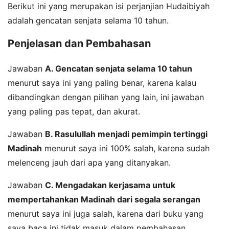
Berikut ini yang merupakan isi perjanjian Hudaibiyah
adalah gencatan senjata selama 10 tahun.
Penjelasan dan Pembahasan
Jawaban
A. Gencatan senjata selama 10 tahun
menurut saya ini yang paling benar, karena kalau
dibandingkan dengan pilihan yang lain, ini jawaban
yang paling pas tepat, dan akurat.
Jawaban
B. Rasulullah menjadi pemimpin tertinggi
Madinah
menurut saya ini 100% salah, karena sudah
melenceng jauh dari apa yang ditanyakan.
Jawaban
C. Mengadakan kerjasama untuk
mempertahankan Madinah dari segala serangan
menurut saya ini juga salah, karena dari buku yang
saya baca ini tidak masuk dalam pembahasan.