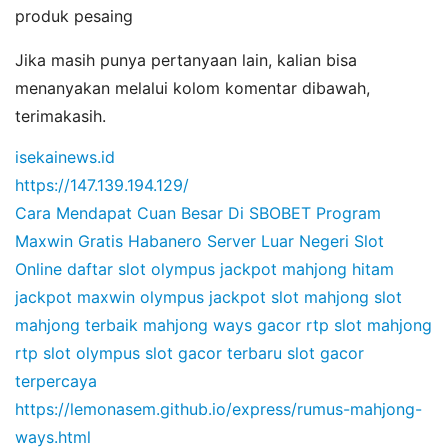
produk pesaing
Jika masih punya pertanyaan lain, kalian bisa
menanyakan melalui kolom komentar dibawah,
terimakasih.
isekainews.id
https://147.139.194.129/
Cara Mendapat Cuan Besar Di SBOBET
Program
Maxwin Gratis Habanero
Server Luar Negeri Slot
Online
daftar slot olympus
jackpot mahjong hitam
jackpot maxwin olympus
jackpot slot mahjong
slot
mahjong terbaik
mahjong ways gacor
rtp slot mahjong
rtp slot olympus
slot gacor terbaru
slot gacor
terpercaya
https://lemonasem.github.io/express/rumus-mahjong-
ways.html