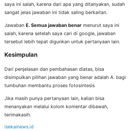
saya ini salah, karena dari apa yang ditanyakan, sudah
sangat jelas jawaban ini tidak saling berkaitan.
Jawaban
E. Semua jawaban benar
menurut saya ini
salah, karena setelah saya cari di google, jawaban
tersebut lebih tepat digunkan untuk pertanyaan lain.
Kesimpulan
Dari penjelasan dan pembahasan diatas, bisa
disimpulkan pilihan jawaban yang benar adalah A. bagi
tumbuhan membantu proses fotosintesis
Jika masih punya pertanyaan lain, kalian bisa
menanyakan melalui kolom komentar dibawah,
terimakasih.
isekainews.id