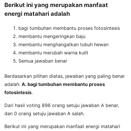
Berikut ini yang merupakan manfaat
energi matahari adalah
bagi tumbuhan membantu proses fotosintesis
membantu mengeringkan baju
membantu menghangatkan tubuh hewan
membantu merubah warna kulit
Semua jawaban benar
Berdasarkan pilihan diatas, jawaban yang paling benar
adalah:
A. bagi tumbuhan membantu proses
fotosintesis
.
Dari hasil voting 896 orang setuju jawaban A benar,
dan 0 orang setuju jawaban A salah.
Berikut ini yang merupakan manfaat energi matahari