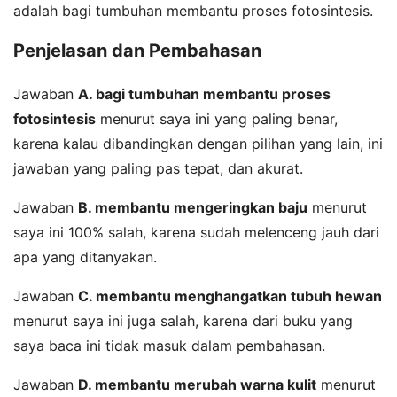
adalah bagi tumbuhan membantu proses fotosintesis.
Penjelasan dan Pembahasan
Jawaban
A. bagi tumbuhan membantu proses
fotosintesis
menurut saya ini yang paling benar,
karena kalau dibandingkan dengan pilihan yang lain, ini
jawaban yang paling pas tepat, dan akurat.
Jawaban
B. membantu mengeringkan baju
menurut
saya ini 100% salah, karena sudah melenceng jauh dari
apa yang ditanyakan.
Jawaban
C. membantu menghangatkan tubuh hewan
menurut saya ini juga salah, karena dari buku yang
saya baca ini tidak masuk dalam pembahasan.
Jawaban
D. membantu merubah warna kulit
menurut