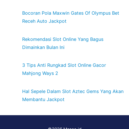
Bocoran Pola Maxwin Gates Of Olympus Bet
Receh Auto Jackpot
Rekomendasi Slot Online Yang Bagus
Dimainkan Bulan Ini
3 Tips Anti Rungkad Slot Online Gacor
Mahjong Ways 2
Hal Sepele Dalam Slot Aztec Gems Yang Akan
Membantu Jackpot