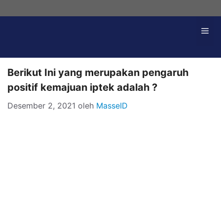
Langsung
ke
Me
isi
Berikut Ini yang merupakan pengaruh
positif kemajuan iptek adalah ?
Desember 2, 2021
oleh
MasseID