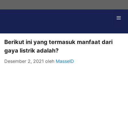
Langsung
ke
Me
isi
Berikut ini yang termasuk manfaat dari
gaya listrik adalah?
Desember 2, 2021
oleh
MasseID