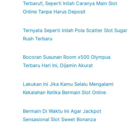
Terbaru!!, Seperti Inilah Caranya Main Slot
Online Tanpa Harus Deposit
Ternyata Seperti Inilah Pola Scatter Slot Sugar
Rush Terbaru
Bocoran Susunan Room x500 Olympus
Terbaru Hari Ini, Dijamin Akurat
Lakukan Ini Jika Kamu Selalu Mengalami
Kekalahan Ketika Bermain Slot Online
Bermain Di Waktu Ini Agar Jackpot
Sensasional Slot Sweet Bonanza