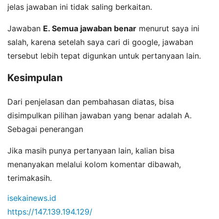
jelas jawaban ini tidak saling berkaitan.
Jawaban
E. Semua jawaban benar
menurut saya ini
salah, karena setelah saya cari di google, jawaban
tersebut lebih tepat digunkan untuk pertanyaan lain.
Kesimpulan
Dari penjelasan dan pembahasan diatas, bisa
disimpulkan pilihan jawaban yang benar adalah A.
Sebagai penerangan
Jika masih punya pertanyaan lain, kalian bisa
menanyakan melalui kolom komentar dibawah,
terimakasih.
isekainews.id
https://147.139.194.129/