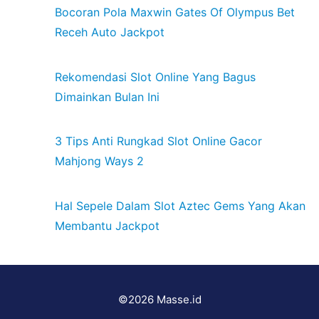
Bocoran Pola Maxwin Gates Of Olympus Bet
Receh Auto Jackpot
Rekomendasi Slot Online Yang Bagus
Dimainkan Bulan Ini
3 Tips Anti Rungkad Slot Online Gacor
Mahjong Ways 2
Hal Sepele Dalam Slot Aztec Gems Yang Akan
Membantu Jackpot
©2026 Masse.id