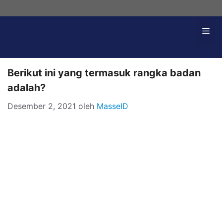
Langsung
ke
Me
isi
Berikut ini yang termasuk rangka badan
adalah?
Desember 2, 2021
oleh
MasseID