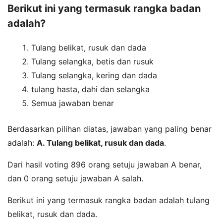
Berikut ini yang termasuk rangka badan
adalah?
Tulang belikat, rusuk dan dada
Tulang selangka, betis dan rusuk
Tulang selangka, kering dan dada
tulang hasta, dahi dan selangka
Semua jawaban benar
Berdasarkan pilihan diatas, jawaban yang paling benar
adalah:
A. Tulang belikat, rusuk dan dada
.
Dari hasil voting 896 orang setuju jawaban A benar,
dan 0 orang setuju jawaban A salah.
Berikut ini yang termasuk rangka badan adalah tulang
belikat, rusuk dan dada.