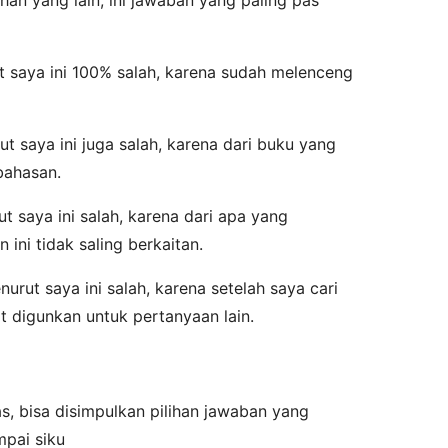
 saya ini 100% salah, karena sudah melenceng
t saya ini juga salah, karena dari buku yang
bahasan.
t saya ini salah, karena dari apa yang
 ini tidak saling berkaitan.
urut saya ini salah, karena setelah saya cari
at digunkan untuk pertanyaan lain.
s, bisa disimpulkan pilihan jawaban yang
pai siku