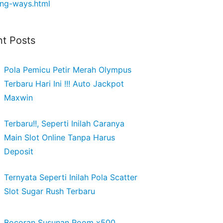
ng-ways.html
t Posts
Pola Pemicu Petir Merah Olympus
Terbaru Hari Ini !!! Auto Jackpot
Maxwin
Terbaru!!, Seperti Inilah Caranya
Main Slot Online Tanpa Harus
Deposit
Ternyata Seperti Inilah Pola Scatter
Slot Sugar Rush Terbaru
Bocoran Susunan Room x500