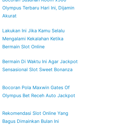
Olympus Terbaru Hari Ini, Dijamin
Akurat
Lakukan Ini Jika Kamu Selalu
Mengalami Kekalahan Ketika
Bermain Slot Online
Bermain Di Waktu Ini Agar Jackpot
Sensasional Slot Sweet Bonanza
Bocoran Pola Maxwin Gates Of
Olympus Bet Receh Auto Jackpot
Rekomendasi Slot Online Yang
Bagus Dimainkan Bulan Ini