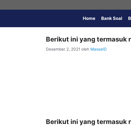
Langsung
ke
Home
Bank Soal
B
isi
Berikut ini yang termasuk
Desember 2, 2021
oleh
MasseID
Berikut ini yang termasuk