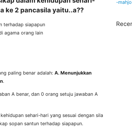
sikap dalam kehidupan sehari-
-mahjo
a ke 2 pancasila yaitu..a??
Recen
n terhadap siapapun
di agama orang lain
ang paling benar adalah:
A. Menunjukkan
un
.
waban A benar, dan 0 orang setuju jawaban A
 kehidupan sehari-hari yang sesuai dengan sila
ikap sopan santun terhadap siapapun.