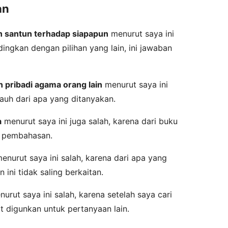
an
n santun terhadap siapapun
menurut saya ini
dingkan dengan pilihan yang lain, ini jawaban
 pribadi agama orang lain
menurut saya ini
auh dari apa yang ditanyakan.
a
menurut saya ini juga salah, karena dari buku
m pembahasan.
enurut saya ini salah, karena dari apa yang
 ini tidak saling berkaitan.
urut saya ini salah, karena setelah saya cari
at digunkan untuk pertanyaan lain.