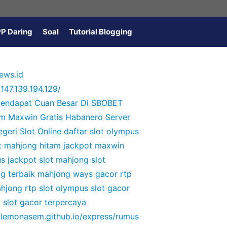
P Daring
Soal
Tutorial Blogging
ews.id
/147.139.194.129/
endapat Cuan Besar Di SBOBET
m Maxwin Gratis Habanero
Server
geri Slot Online
daftar slot olympus
t mahjong hitam
jackpot maxwin
us
jackpot slot mahjong
slot
g terbaik
mahjong ways gacor
rtp
ahjong
rtp slot olympus
slot gacor
u
slot gacor terpercaya
//lemonasem.github.io/express/rumus