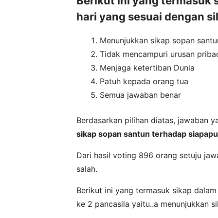
Berikut ini yang termasuk 
hari yang sesuai dengan sil
Menunjukkan sikap sopan santu
Tidak mencampuri urusan priba
Menjaga ketertiban Dunia
Patuh kepada orang tua
Semua jawaban benar
Berdasarkan pilihan diatas, jawaban y
sikap sopan santun terhadap siapap
Dari hasil voting 896 orang setuju ja
salah.
Berikut ini yang termasuk sikap dalam
ke 2 pancasila yaitu..a menunjukkan s