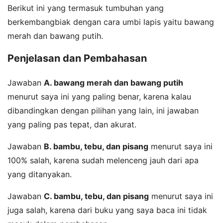
Berikut ini yang termasuk tumbuhan yang
berkembangbiak dengan cara umbi lapis yaitu bawang
merah dan bawang putih.
Penjelasan dan Pembahasan
Jawaban
A. bawang merah dan bawang putih
menurut saya ini yang paling benar, karena kalau
dibandingkan dengan pilihan yang lain, ini jawaban
yang paling pas tepat, dan akurat.
Jawaban
B. bambu, tebu, dan pisang
menurut saya ini
100% salah, karena sudah melenceng jauh dari apa
yang ditanyakan.
Jawaban
C. bambu, tebu, dan pisang
menurut saya ini
juga salah, karena dari buku yang saya baca ini tidak