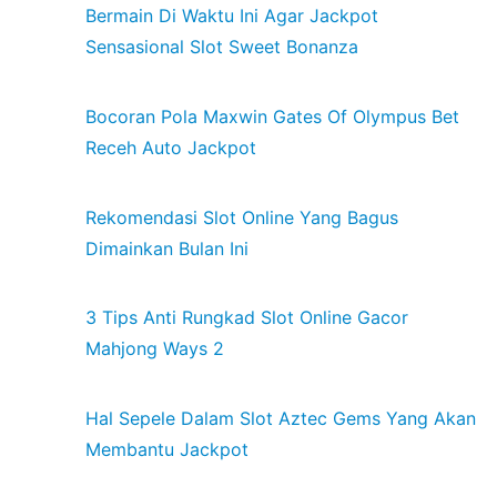
Bermain Di Waktu Ini Agar Jackpot
Sensasional Slot Sweet Bonanza
Bocoran Pola Maxwin Gates Of Olympus Bet
Receh Auto Jackpot
Rekomendasi Slot Online Yang Bagus
Dimainkan Bulan Ini
3 Tips Anti Rungkad Slot Online Gacor
Mahjong Ways 2
Hal Sepele Dalam Slot Aztec Gems Yang Akan
Membantu Jackpot