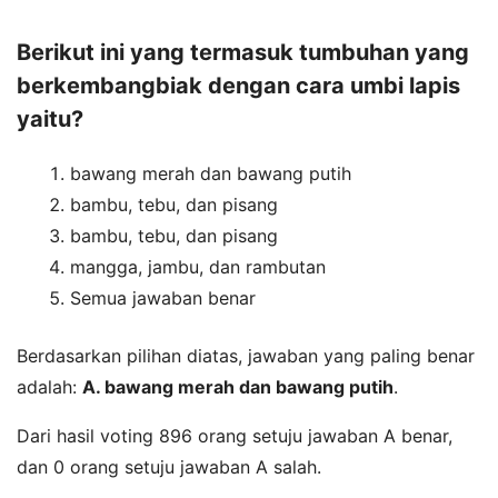
Berikut ini yang termasuk tumbuhan yang
berkembangbiak dengan cara umbi lapis
yaitu?
bawang merah dan bawang putih
bambu, tebu, dan pisang
bambu, tebu, dan pisang
mangga, jambu, dan rambutan
Semua jawaban benar
Berdasarkan pilihan diatas, jawaban yang paling benar
adalah:
A. bawang merah dan bawang putih
.
Dari hasil voting 896 orang setuju jawaban A benar,
dan 0 orang setuju jawaban A salah.