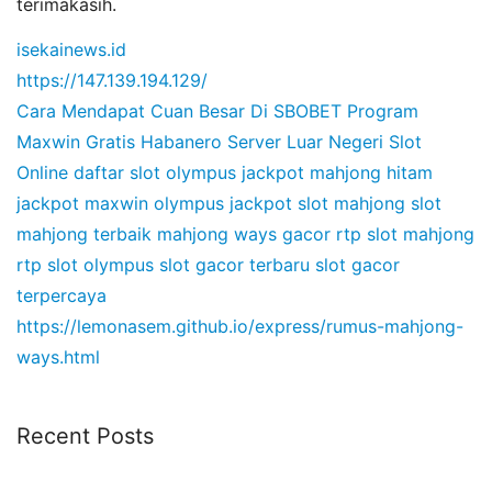
terimakasih.
isekainews.id
https://147.139.194.129/
Cara Mendapat Cuan Besar Di SBOBET
Program
Maxwin Gratis Habanero
Server Luar Negeri Slot
Online
daftar slot olympus
jackpot mahjong hitam
jackpot maxwin olympus
jackpot slot mahjong
slot
mahjong terbaik
mahjong ways gacor
rtp slot mahjong
rtp slot olympus
slot gacor terbaru
slot gacor
terpercaya
https://lemonasem.github.io/express/rumus-mahjong-
ways.html
Recent Posts