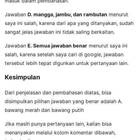
masuk dalam pembahasan.
Jawaban
D. mangga, jambu, dan rambutan
menurut
saya ini salah, karena dari apa yang ditanyakan, sudah
sangat jelas jawaban ini tidak saling berkaitan.
Jawaban
E. Semua jawaban benar
menurut saya ini
salah, karena setelah saya cari di google, jawaban
tersebut lebih tepat digunkan untuk pertanyaan lain.
Kesimpulan
Dari penjelasan dan pembahasan diatas, bisa
disimpulkan pilihan jawaban yang benar adalah A.
bawang merah dan bawang putih
Jika masih punya pertanyaan lain, kalian bisa
menanyakan melalui kolom komentar dibawah,