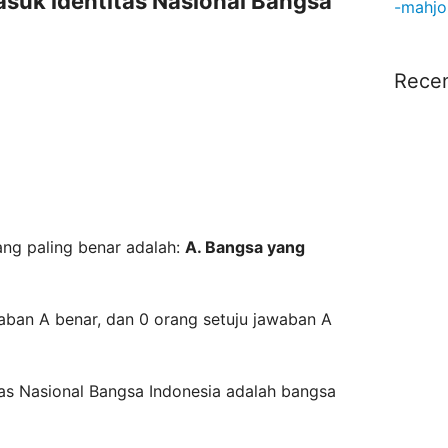
masuk identitas Nasional Bangsa
-mahjo
Recen
ang paling benar adalah:
A. Bangsa yang
waban A benar, dan 0 orang setuju jawaban A
itas Nasional Bangsa Indonesia adalah bangsa