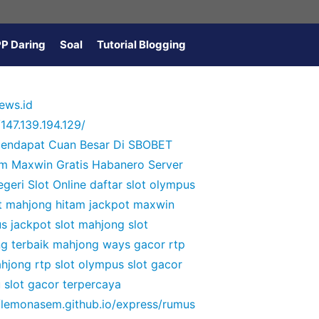
P Daring
Soal
Tutorial Blogging
ews.id
/147.139.194.129/
endapat Cuan Besar Di SBOBET
m Maxwin Gratis Habanero
Server
geri Slot Online
daftar slot olympus
t mahjong hitam
jackpot maxwin
us
jackpot slot mahjong
slot
g terbaik
mahjong ways gacor
rtp
ahjong
rtp slot olympus
slot gacor
u
slot gacor terpercaya
//lemonasem.github.io/express/rumus