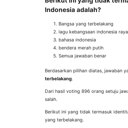
Berikut ini yang tidak ter
Indonesia adalah?
Bangsa yang terbelakang
lagu kebangsaan indonesia raya
bahasa indonesia
bendera merah putih
Semua jawaban benar
Berdasarkan pilihan diatas, jawaban y
terbelakang
.
Dari hasil voting 896 orang setuju ja
salah.
Berikut ini yang tidak termasuk ident
yang terbelakang.