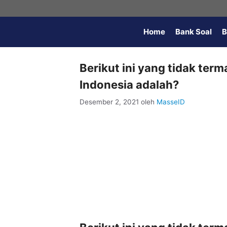
Langsung
ke
Home
Bank Soal
B
isi
Berikut ini yang tidak ter
Indonesia adalah?
Desember 2, 2021
oleh
MasseID