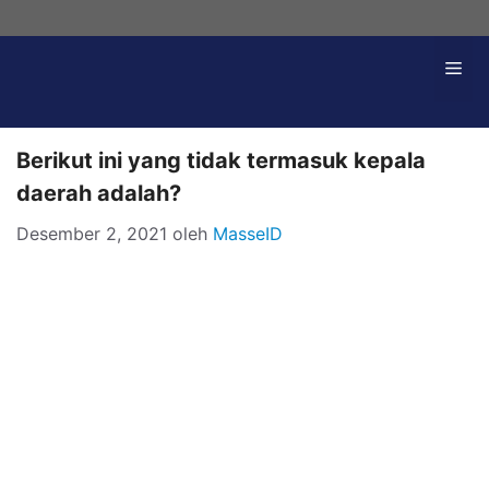
Langsung
ke
Me
isi
Berikut ini yang tidak termasuk kepala
daerah adalah?
Desember 2, 2021
oleh
MasseID