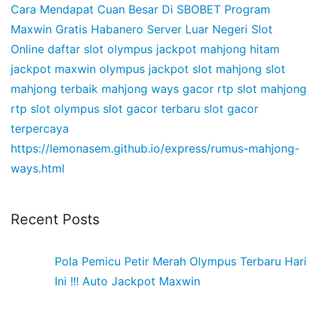
Cara Mendapat Cuan Besar Di SBOBET
Program
Maxwin Gratis Habanero
Server Luar Negeri Slot
Online
daftar slot olympus
jackpot mahjong hitam
jackpot maxwin olympus
jackpot slot mahjong
slot
mahjong terbaik
mahjong ways gacor
rtp slot mahjong
rtp slot olympus
slot gacor terbaru
slot gacor
terpercaya
https://lemonasem.github.io/express/rumus-mahjong-
ways.html
Recent Posts
Pola Pemicu Petir Merah Olympus Terbaru Hari
Ini !!! Auto Jackpot Maxwin