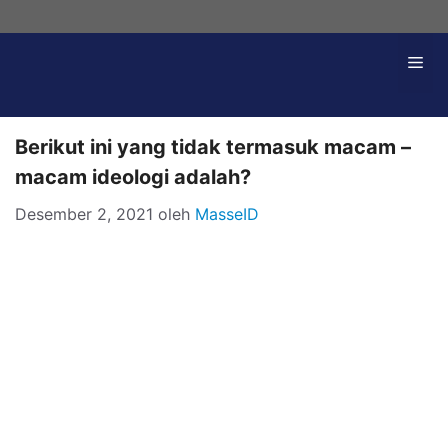
Langsung
ke
Me
isi
Berikut ini yang tidak termasuk macam –
macam ideologi adalah?
Desember 2, 2021
oleh
MasseID