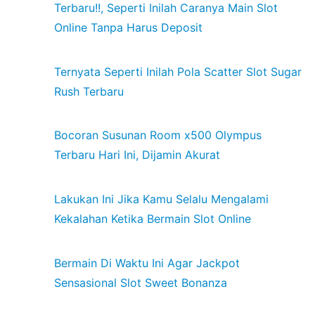
Terbaru!!, Seperti Inilah Caranya Main Slot
Online Tanpa Harus Deposit
Ternyata Seperti Inilah Pola Scatter Slot Sugar
Rush Terbaru
Bocoran Susunan Room x500 Olympus
Terbaru Hari Ini, Dijamin Akurat
Lakukan Ini Jika Kamu Selalu Mengalami
Kekalahan Ketika Bermain Slot Online
Bermain Di Waktu Ini Agar Jackpot
Sensasional Slot Sweet Bonanza