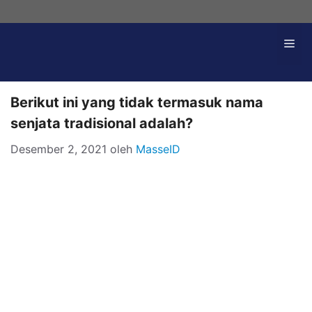
Langsung
ke
Me
isi
Berikut ini yang tidak termasuk nama
senjata tradisional adalah?
Desember 2, 2021
oleh
MasseID