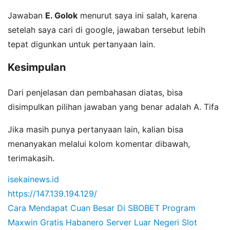
Jawaban
E. Golok
menurut saya ini salah, karena
setelah saya cari di google, jawaban tersebut lebih
tepat digunkan untuk pertanyaan lain.
Kesimpulan
Dari penjelasan dan pembahasan diatas, bisa
disimpulkan pilihan jawaban yang benar adalah A. Tifa
Jika masih punya pertanyaan lain, kalian bisa
menanyakan melalui kolom komentar dibawah,
terimakasih.
isekainews.id
https://147.139.194.129/
Cara Mendapat Cuan Besar Di SBOBET
Program
Maxwin Gratis Habanero
Server Luar Negeri Slot