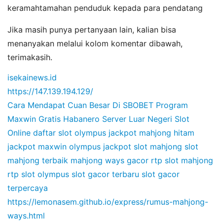
keramahtamahan penduduk kepada para pendatang
Jika masih punya pertanyaan lain, kalian bisa
menanyakan melalui kolom komentar dibawah,
terimakasih.
isekainews.id
https://147.139.194.129/
Cara Mendapat Cuan Besar Di SBOBET
Program
Maxwin Gratis Habanero
Server Luar Negeri Slot
Online
daftar slot olympus
jackpot mahjong hitam
jackpot maxwin olympus
jackpot slot mahjong
slot
mahjong terbaik
mahjong ways gacor
rtp slot mahjong
rtp slot olympus
slot gacor terbaru
slot gacor
terpercaya
https://lemonasem.github.io/express/rumus-mahjong-
ways.html