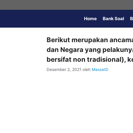
Langsung
ke
Home
Bank Soal
B
isi
Berikut merupakan ancam
dan Negara yang pelakuny
bersifat non tradisional), k
Desember 2, 2021
oleh
MasseID