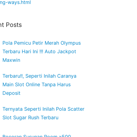
ng-ways.html
t Posts
Pola Pemicu Petir Merah Olympus
Terbaru Hari Ini !!! Auto Jackpot
Maxwin
Terbaru!!, Seperti Inilah Caranya
Main Slot Online Tanpa Harus
Deposit
Ternyata Seperti Inilah Pola Scatter
Slot Sugar Rush Terbaru
Bocoran Susunan Room x500