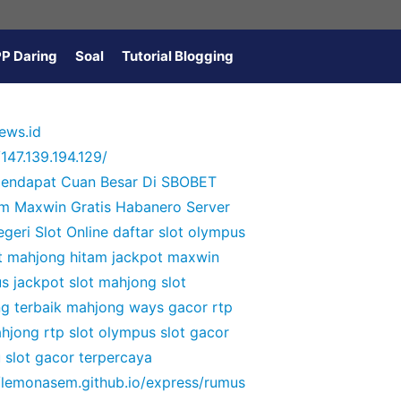
P Daring
Soal
Tutorial Blogging
ews.id
/147.139.194.129/
endapat Cuan Besar Di SBOBET
m Maxwin Gratis Habanero
Server
geri Slot Online
daftar slot olympus
t mahjong hitam
jackpot maxwin
us
jackpot slot mahjong
slot
g terbaik
mahjong ways gacor
rtp
ahjong
rtp slot olympus
slot gacor
u
slot gacor terpercaya
//lemonasem.github.io/express/rumus