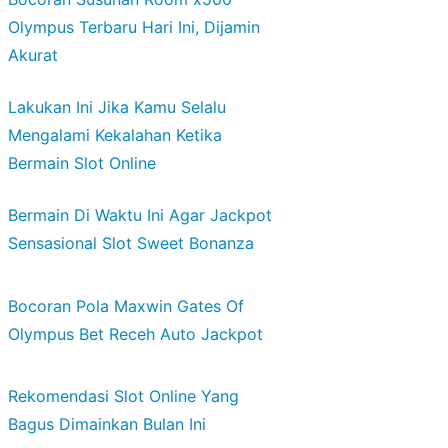
Olympus Terbaru Hari Ini, Dijamin
Akurat
Lakukan Ini Jika Kamu Selalu
Mengalami Kekalahan Ketika
Bermain Slot Online
Bermain Di Waktu Ini Agar Jackpot
Sensasional Slot Sweet Bonanza
Bocoran Pola Maxwin Gates Of
Olympus Bet Receh Auto Jackpot
Rekomendasi Slot Online Yang
Bagus Dimainkan Bulan Ini