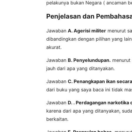
pelakunya bukan Negara ( ancaman bersi
Penjelasan dan Pembahas
Jawaban
A. Agerisi militer
menurut say
dibandingkan dengan pilihan yang lain
akurat.
Jawaban
B. Penyelundupan.
menurut 
jauh dari apa yang ditanyakan.
Jawaban
C. Penangkapan ikan secara 
dari buku yang saya baca ini tidak 
Jawaban
D. . Perdagangan narkotika 
karena dari apa yang ditanyakan, sudah
berkaitan.
Jawaban
E. Pergaulan bebas.
menurut 