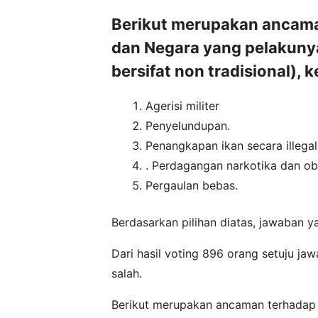
Berikut merupakan ancam
dan Negara yang pelakuny
bersifat non tradisional), k
Agerisi militer
Penyelundupan.
Penangkapan ikan secara illegal
. Perdagangan narkotika dan ob
Pergaulan bebas.
Berdasarkan pilihan diatas, jawaban y
Dari hasil voting 896 orang setuju ja
salah.
Berikut merupakan ancaman terhadap