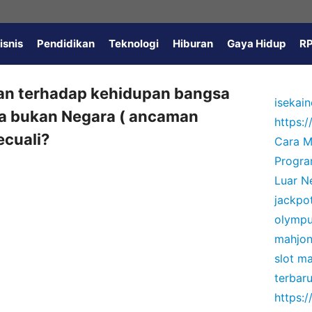
isnis
Pendidikan
Teknologi
Hiburan
Gaya Hidup
RP
an terhadap kehidupan bangsa
isekain
a bukan Negara ( ancaman
https:/
ecuali?
Cara M
Progra
Luar Ne
jackpo
olymp
mahjon
slot m
terbar
https: