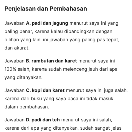
Penjelasan dan Pembahasan
Jawaban
A. padi dan jagung
menurut saya ini yang
paling benar, karena kalau dibandingkan dengan
pilihan yang lain, ini jawaban yang paling pas tepat,
dan akurat.
Jawaban
B. rambutan dan karet
menurut saya ini
100% salah, karena sudah melenceng jauh dari apa
yang ditanyakan.
Jawaban
C. kopi dan karet
menurut saya ini juga salah,
karena dari buku yang saya baca ini tidak masuk
dalam pembahasan.
Jawaban
D. padi dan teh
menurut saya ini salah,
karena dari apa yang ditanyakan, sudah sangat jelas