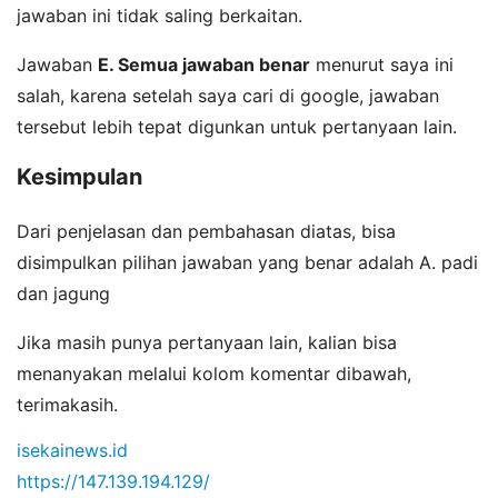
jawaban ini tidak saling berkaitan.
Jawaban
E. Semua jawaban benar
menurut saya ini
salah, karena setelah saya cari di google, jawaban
tersebut lebih tepat digunkan untuk pertanyaan lain.
Kesimpulan
Dari penjelasan dan pembahasan diatas, bisa
disimpulkan pilihan jawaban yang benar adalah A. padi
dan jagung
Jika masih punya pertanyaan lain, kalian bisa
menanyakan melalui kolom komentar dibawah,
terimakasih.
isekainews.id
https://147.139.194.129/